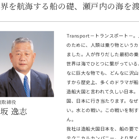
世界を航海する船の礎、瀬戸内の海を
Transport－トランスポート
のために、人類は乗り物というカ
ました。人が作りだした最初の乗
世界は海でひとつに繋がっている
なに巨大な物でも、どんなに沢山
すから歴史上、多くのドラマが船
造船大国と言われて久しい日本。
国、日本に行き当たります。なぜ
表取締役
坂 逸志
い。水との戦い。この戦いを制す
ん。
我社は造船大国日本を、船の要で
テクニカルカンパニー。より早く