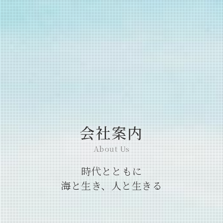
会社案内
About Us
時代とともに
海と生き、人と生きる